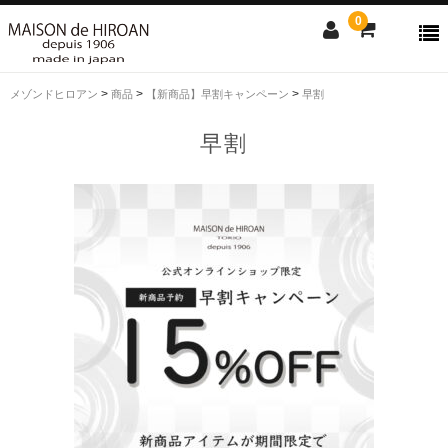
0
>
>
>
メゾンドヒロアン
商品
【新商品】早割キャンペーン
早割
ONLINE SHOP
早割
news
Contact us
Shopping guide
SALE
CLOSE