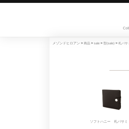
Col
>
>
>
>
メゾンドヒロアン
商品
sale
型(sale)
札バサミ(
ソフトハニー 札バサミ