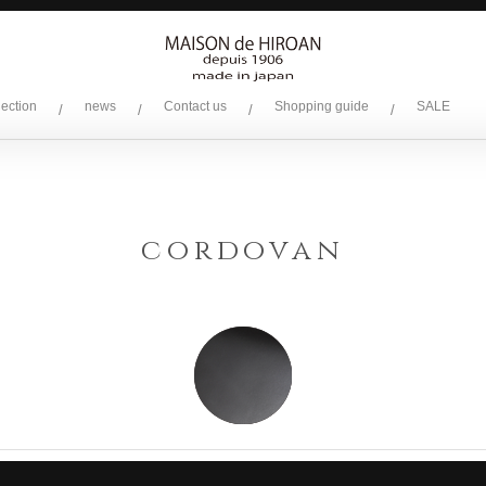
lection
news
Contact us
Shopping guide
SALE
/
/
/
/
cordovan