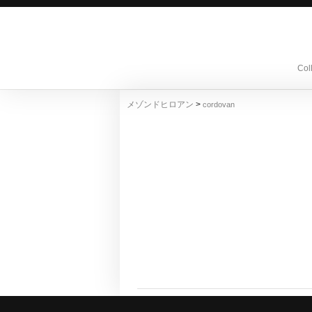
Col
>
メゾンドヒロアン
cordovan