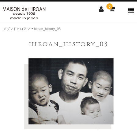
0
>
メゾンドヒロアン
hiroan_history_03
ONLINE SHOP
hiroan_history_03
news
Contact us
Shopping guide
SALE
CLOSE