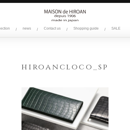
lection
news
Contact us
Shopping guide
SALE
/
/
/
/
hiroancloco_sp