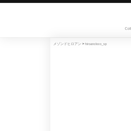
Col
>
メゾンドヒロアン
hiroancloco_sp