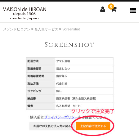
0
>
>
メゾンドヒロアン
名入れサービス
Screenshot
ONLINE SHOP
Screenshot
news
Contact us
Shopping guide
SALE
CLOSE