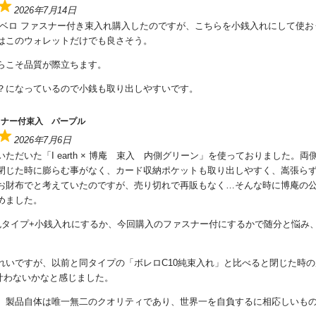
2026年7月14日
 ベロ ファスナー付き束入れ購入したのですが、こちらを小銭入れにして使お
はこのウォレットだけでも良さそう。
らこそ品質が際立ちます。
？になっているので小銭も取り出しやすいです。
スナー付束入 パープル
2026年7月6日
ただいた「I earth × 博庵 束入 内側グリーン」を使っておりました。両
閉じた時に膨らむ事がなく、カード収納ポケットも取り出しやすく、嵩張ら
お財布でと考えていたのですが、売り切れで再販もなく…そんな時に博庵の
めました。
色タイプ+小銭入れにするか、今回購入のファスナー付にするかで随分と悩み
れいですが、以前と同タイプの「ボレロC10純束入れ」と比べると閉じた時
に叶わないかなと感じました。
、製品自体は唯一無二のクオリティであり、世界一を自負するに相応しいも