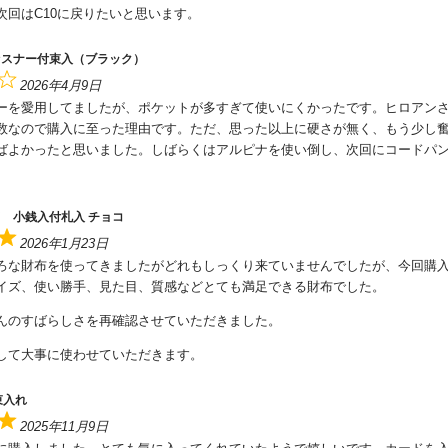
次回はC10に戻りたいと思います。
ァスナー付束入（ブラック）
2026年4月9日
ーを愛用してましたが、ポケットが多すぎて使いにくかったです。ヒロアン
数なので購入に至った理由です。ただ、思った以上に硬さが無く、もう少し
ばよかったと思いました。しばらくはアルピナを使い倒し、次回にコードパ
 小銭入付札入 チョコ
2026年1月23日
ろな財布を使ってきましたがどれもしっくり来ていませんでしたが、今回購
イズ、使い勝手、見た目、質感などとても満足できる財布でした。
んのすばらしさを再確認させていただきました。
して大事に使わせていただきます。
束入れ
2025年11月9日