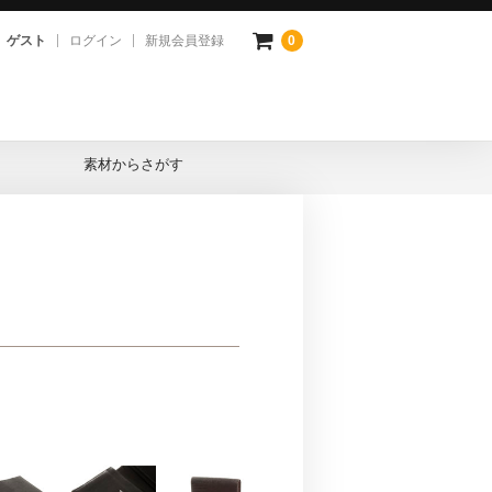
ゲスト
ログイン
新規会員登録
0
素材からさがす
プレザー
ピナ
コダイル
ロ
ドバン
ダハード
ード
トハニー
イドル
トガラス
タン(市松柄)
クスウェード
ルバ