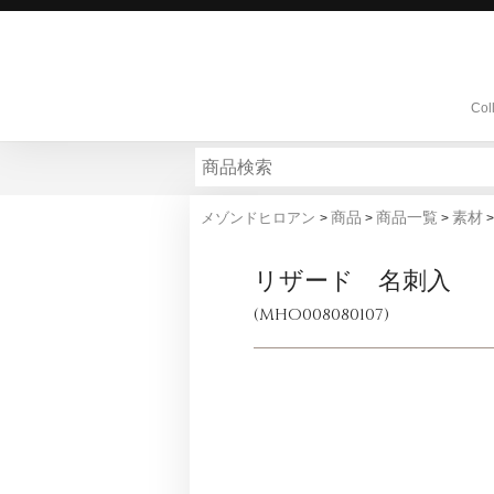
Col
商品
商品一覧
素材
メゾンドヒロアン
>
>
>
リザード 名刺入
(MHO008080107)