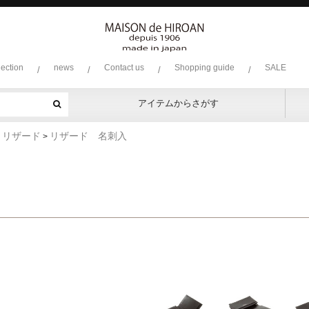
lection
news
Contact us
Shopping guide
SALE
/
/
/
/
アイテムからさがす
ファスナー付き束入
純束
通しマチ束入
小銭入付札入
純札
コンパクト
L字ファスナー
ラウンド
小銭入れ
名刺入れ
キーケース
キッ
アル
クロ
ボレ
コー
ボー
リザ
ソフ
プラ
ソフ
ヘビ
ピッ
ミネ
リザード
リザード 名刺入
>
>