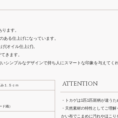
てあります。
みのある仕上げになっています。
げ(オイル仕上げ)。
でてきます。
無いシンプルなデザインで持ち人にスマートな印象を与えてく
ATTENTION
厚み１.５ｃｍ
・トカゲは1匹1匹斑柄が違う
ード織）
・天然素材の特性としてご理解
かい布でこまめに汚れやほこり