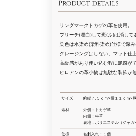
Product details
リングマークトカゲの革を使用。
ブリーチ(漂白)して斑(ふ)は消し
染色は水染め(染料染め)仕様で深
グレージングはしない、マット仕上
高級感があり使い込む程に艶感が
ヒロアンの革小物は無駄な装飾が
サイズ
約縦７.５ｃｍ×横１１ｃｍ×
素材
外側：トカゲ革
内側：牛革
裏地：ポリエステル（ジャガ
仕様
名刺入れ：１個