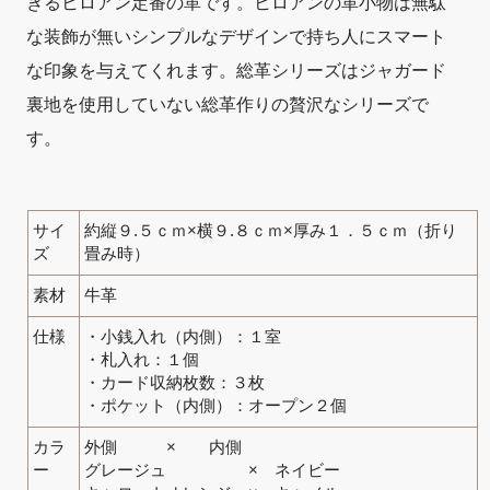
きるヒロアン定番の革です。ヒロアンの革小物は無駄
な装飾が無いシンプルなデザインで持ち人にスマート
な印象を与えてくれます。総革シリーズはジャガード
裏地を使用していない総革作りの贅沢なシリーズで
す。
サイ
約縦９.５ｃｍ×横９.８ｃｍ×厚み１．５ｃｍ（折り
ズ
畳み時）
素材
牛革
仕様
・小銭入れ（内側）：１室
・札入れ：１個
・カード収納枚数：３枚
・ポケット（内側）：オープン２個
カラ
外側 × 内側
ー
グレージュ × ネイビー