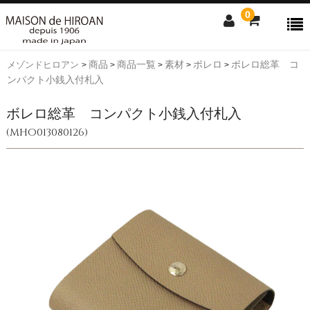
0
商品
商品一覧
素材
ボレロ
ボレロ総革 コ
メゾンドヒロアン
>
>
>
>
>
商品検索
ンパクト小銭入付札入
ボレロ総革 コンパクト小銭入付札入
アイテムからさがす
素材からさがす
(MHO013080126)
news
ファスナー付き束入
純束
通しマチ束入
小銭入付札入
純札
コンパクト
L字ファスナー
ラウンド
小銭入れ
名刺入れ
キーケース
キップレザー
アルピナ
クロコダイル
ボレロ
コードバン
ボーダハード
リザード
ソフトハニー
プライドル
ソフトガラス
ヘビタン(市松柄)
ピックスウェード
ミネルバ
Contact us
Shopping guide
SALE
CLOSE