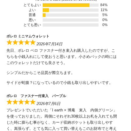
とてもよい
84%
よい
11%
普通
5%
悪い
0%
とても悪い
0%
ボレロ ミニマムウォレット
2026年7月14日
先日、ボレロ ベロ ファスナー付き束入れ購入したのですが、こ
ちらを小銭入れにして使おうと思います。小さめバックの時には
このウォレットだけでも良さそう。
シンプルだからこそ品質が際立ちます。
サイドが蛇腹？になっているので小銭も取り出しやすいです。
ボレロ ファスナー付束入 パープル
2026年7月6日
プレゼントでいただいた「I earth × 博庵 束入 内側グリーン」
を使っておりました。両側にそれぞれ30枚以上お札を入れても閉
じた時に膨らむ事がなく、カード収納ポケットも取り出しやす
く、嵩張らず。とても気に入って買い替えもこのお財布でと考え