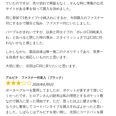
ていたのですが、売り切れで再販もなく…そんな時に博庵の公式
サイトがある事を知って購入を決めました。
同じ形状で1色タイプ+小銭入れにするか、今回購入のファスナー
付にするかで随分と悩み、ファスナー付にいたしました。
パープルがきれいですが、以前と同タイプの「ボレロC10純束入
れ」と比べると閉じた時の厚み…スタイリッシュさではC10に叶
わないかなと感じました。
しかしながら、製品自体は唯一無二のクオリティであり、世界一
を自負するに相応しいものだと思います。
大切に使い、次回はC10に戻りたいと思います。
アルピナ ファスナー付束入（ブラック）
2026年4月9日
ポーターグルーを愛用してましたが、ポケットが多すぎて使いに
くかったです。ヒロアンさんの財布は私の理想とするポケット数
なので購入に至った理由です。ただ、思った以上に硬さが無く、
もう少し奮発してコードパンタイプを購入すればよかったと思い
ました。しばらくはアルピナを使い倒し、次回にコードパンを購