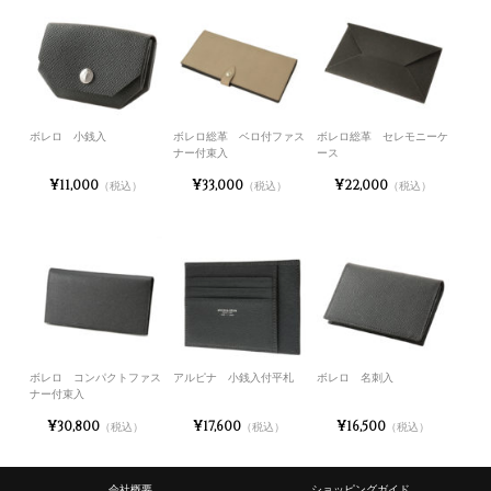
ボレロ 小銭入
ボレロ総革 ベロ付ファス
ボレロ総革 セレモニーケ
ナー付束入
ース
¥11,000
¥33,000
¥22,000
（税込）
（税込）
（税込）
ボレロ コンパクトファス
アルピナ 小銭入付平札
ボレロ 名刺入
ナー付束入
¥30,800
¥17,600
¥16,500
（税込）
（税込）
（税込）
会社概要
ショッピングガイド