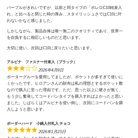
パープルがきれいですが、以前と同タイプの「ボレロC10純束入
れ」と比べると閉じた時の厚み…スタイリッシュさではC10に叶
わないかなと感じました。
しかしながら、製品自体は唯一無二のクオリティであり、世界一
を自負するに相応しいものだと思います。
大切に使い、次回はC10に戻りたいと思います。
アルピナ ファスナー付束入（ブラック）
2026年4月9日
ポーターグルーを愛用してましたが、ポケットが多すぎて使いに
くかったです。ヒロアンさんの財布は私の理想とするポケット数
なので購入に至った理由です。ただ、思った以上に硬さが無く、
もう少し奮発してコードパンタイプを購入すればよかったと思い
ました。しばらくはアルピナを使い倒し、次回にコードパンを購
入しようと思います。
ボーダーハード 小銭入付札入 チョコ
2026年1月23日