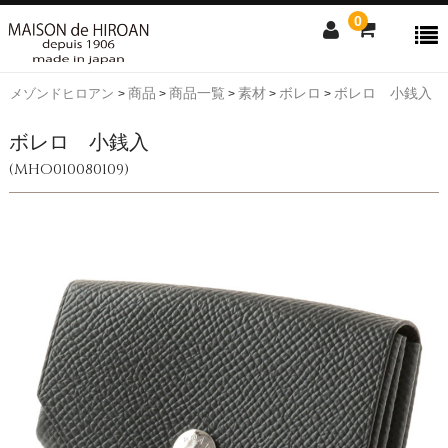
0
商品
商品一覧
素材
ボレロ
ボレロ 小銭入
メゾンドヒロアン
>
>
>
>
>
商品検索
ボレロ 小銭入
アイテムからさがす
素材からさがす
(MHO010080109)
news
ファスナー付き束入
純束
通しマチ束入
小銭入付札入
純札
コンパクト
L字ファスナー
ラウンド
小銭入れ
名刺入れ
キーケース
キップレザー
アルピナ
クロコダイル
ボレロ
コードバン
ボーダハード
リザード
ソフトハニー
プライドル
ソフトガラス
ヘビタン(市松柄)
ピックスウェード
ミネルバ
Contact us
Shopping guide
SALE
CLOSE