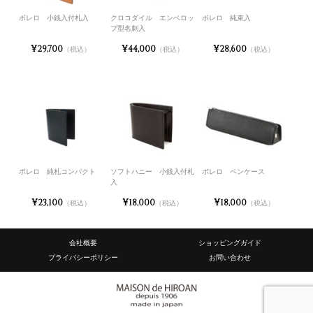
ボレロ 小銭入付札入
クロコダイル エンベロッ
ボレロ 純束入
プ型名刺入
¥29,700
¥44,000
¥28,600
（税込）
（税込）
（税込）
ボレロ 純札コンパクト
ソフトハニー 小銭入付札
ボレロ ペンケース
入
¥23,100
¥18,000
¥18,000
（税込）
（税込）
（税込）
会社概要
ショッピングガイド
プライバシーポリシー
お問い合わせ