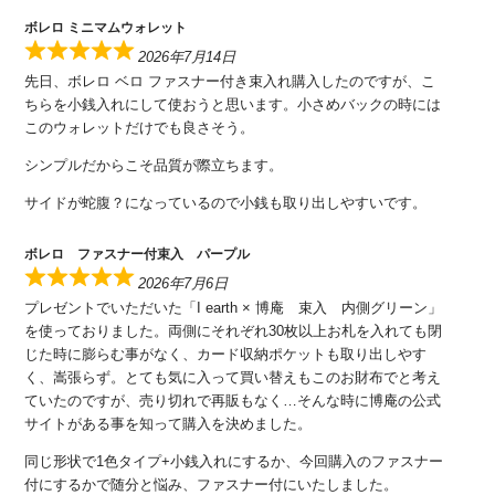
ボレロ ミニマムウォレット
2026年7月14日
先日、ボレロ ベロ ファスナー付き束入れ購入したのですが、こ
ちらを小銭入れにして使おうと思います。小さめバックの時には
このウォレットだけでも良さそう。
シンプルだからこそ品質が際立ちます。
サイドが蛇腹？になっているので小銭も取り出しやすいです。
ボレロ ファスナー付束入 パープル
2026年7月6日
プレゼントでいただいた「I earth × 博庵 束入 内側グリーン」
を使っておりました。両側にそれぞれ30枚以上お札を入れても閉
じた時に膨らむ事がなく、カード収納ポケットも取り出しやす
く、嵩張らず。とても気に入って買い替えもこのお財布でと考え
ていたのですが、売り切れで再販もなく…そんな時に博庵の公式
サイトがある事を知って購入を決めました。
同じ形状で1色タイプ+小銭入れにするか、今回購入のファスナー
付にするかで随分と悩み、ファスナー付にいたしました。