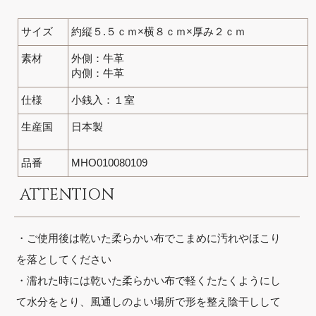
サイズ
約縦５.５ｃｍ×横８ｃｍ×厚み２ｃｍ
素材
外側：牛革
内側：牛革
仕様
小銭入：１室
生産国
日本製
品番
MHO010080109
ATTENTION
・ご使用後は乾いた柔らかい布でこまめに汚れやほこり
を落としてください
・濡れた時には乾いた柔らかい布で軽くたたくようにし
て水分をとり、風通しのよい場所で形を整え陰干しして