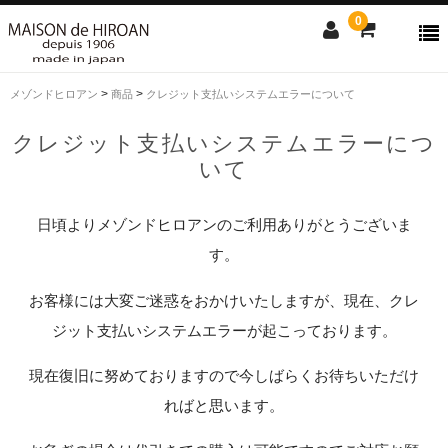
0
>
>
メゾンドヒロアン
商品
クレジット支払いシステムエラーについて
商品検索
クレジット支払いシステムエラーにつ
いて
アイテムからさがす
素材からさがす
news
ファスナー付き束入
純束
通しマチ束入
小銭入付札入
純札
コンパクト
L字ファスナー
ラウンド
小銭入れ
名刺入れ
キーケース
キップレザー
アルピナ
クロコダイル
ボレロ
コードバン
ボーダハード
リザード
ソフトハニー
プライドル
ソフトガラス
ヘビタン(市松柄)
ピックスウェード
ミネルバ
日頃よりメゾンドヒロアンのご利用ありがとうございま
Contact us
す。
Shopping guide
お客様には大変ご迷惑をおかけいたしますが、現在、クレ
SALE
ジット支払いシステムエラーが起こっております。
CLOSE
現在復旧に努めておりますので今しばらくお待ちいただけ
ればと思います。