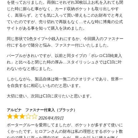
を使っておりました。両側にそれぞれ30枚以上お札を入れても閉
じた時に膨らむ事がなく、カード収納ポケットも取り出しやす
く、嵩張らず。とても気に入って買い替えもこのお財布でと考え
ていたのですが、売り切れで再販もなく…そんな時に博庵の公式
サイトがある事を知って購入を決めました。
同じ形状で1色タイプ+小銭入れにするか、今回購入のファスナー
付にするかで随分と悩み、ファスナー付にいたしました。
パープルがきれいですが、以前と同タイプの「ボレロC10純束入
れ」と比べると閉じた時の厚み…スタイリッシュさではC10に叶
わないかなと感じました。
しかしながら、製品自体は唯一無二のクオリティであり、世界一
を自負するに相応しいものだと思います。
大切に使い、次回はC10に戻りたいと思います。
アルピナ ファスナー付束入（ブラック）
2026年4月9日
ポーターグルーを愛用してましたが、ポケットが多すぎて使いに
くかったです。ヒロアンさんの財布は私の理想とするポケット数
なので購入に至った理由です。ただ、思った以上に硬さが無く、