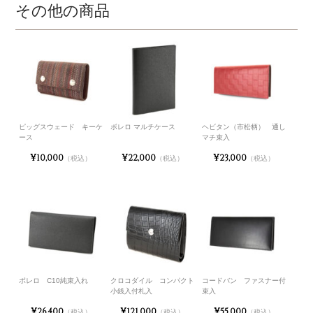
その他の商品
ピッグスウェード キーケ
ボレロ マルチケース
ヘビタン（市松柄） 通し
ース
マチ束入
¥10,000
¥22,000
¥23,000
（税込）
（税込）
（税込）
ボレロ C10純束入れ
クロコダイル コンパクト
コードバン ファスナー付
小銭入付札入
束入
¥26,400
¥121,000
¥55,000
（税込）
（税込）
（税込）