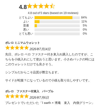
4.8
4.8 out of 5 stars (based on 19 reviews)
とてもよい
84%
よい
11%
普通
5%
悪い
0%
とても悪い
0%
ボレロ ミニマムウォレット
2026年7月14日
先日、ボレロ ベロ ファスナー付き束入れ購入したのですが、こ
ちらを小銭入れにして使おうと思います。小さめバックの時には
このウォレットだけでも良さそう。
シンプルだからこそ品質が際立ちます。
サイドが蛇腹？になっているので小銭も取り出しやすいです。
ボレロ ファスナー付束入 パープル
2026年7月6日
プレゼントでいただいた「I earth × 博庵 束入 内側グリーン」