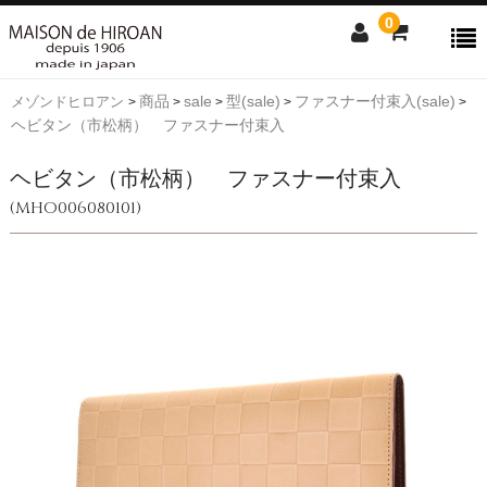
0
商品
sale
型(sale)
ファスナー付束入(sale)
メゾンドヒロアン
>
>
>
>
>
ONLINE SHOP
ヘビタン（市松柄） ファスナー付束入
news
ヘビタン（市松柄） ファスナー付束入
Contact us
(MHO006080101)
Shopping guide
SALE
CLOSE