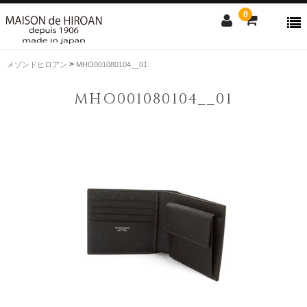
0
>
メゾンドヒロアン
MHO001080104__01
ONLINE SHOP
MHO001080104__01
news
Contact us
Shopping guide
SALE
CLOSE