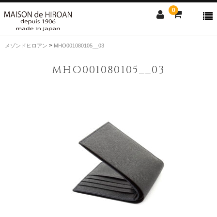
0
>
メゾンドヒロアン
MHO001080105__03
ONLINE SHOP
MHO001080105__03
news
Contact us
Shopping guide
SALE
CLOSE