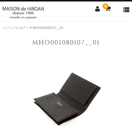
0
>
メゾンドヒロアン
MHO001080107__01
ONLINE SHOP
MHO001080107__01
news
Contact us
Shopping guide
SALE
CLOSE