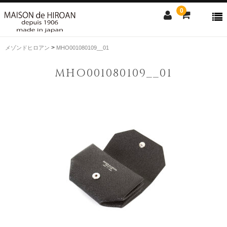
0
>
メゾンドヒロアン
MHO001080109__01
ONLINE SHOP
MHO001080109__01
news
Contact us
Shopping guide
SALE
CLOSE