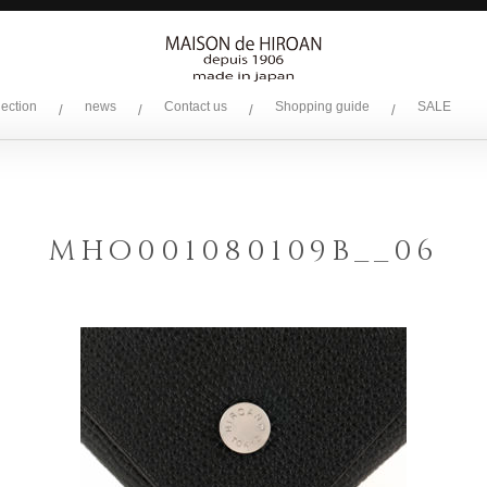
lection
news
Contact us
Shopping guide
SALE
/
/
/
/
MHO001080109B__06