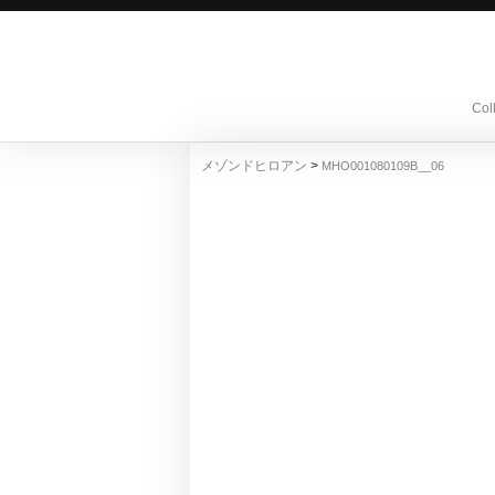
Col
>
メゾンドヒロアン
MHO001080109B__06