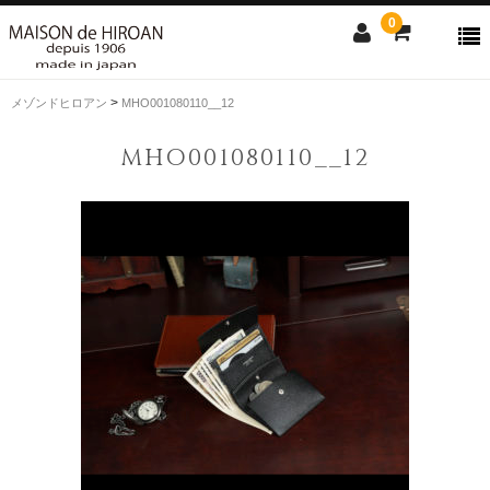
0
>
メゾンドヒロアン
MHO001080110__12
ONLINE SHOP
MHO001080110__12
news
Contact us
Shopping guide
SALE
CLOSE