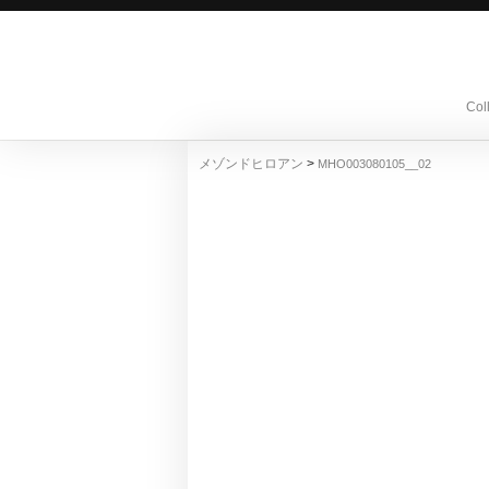
Col
>
メゾンドヒロアン
MHO003080105__02