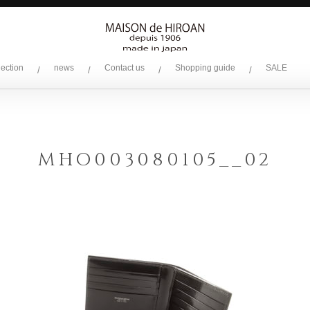
lection
news
Contact us
Shopping guide
SALE
/
/
/
/
MHO003080105__02