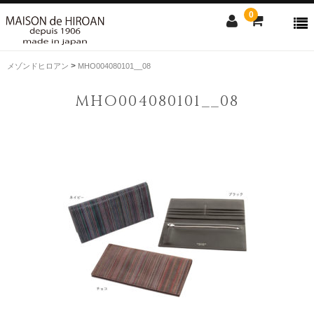
0
>
メゾンドヒロアン
MHO004080101__08
ONLINE SHOP
MHO004080101__08
news
Contact us
Shopping guide
SALE
CLOSE