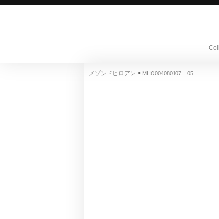
Col
>
メゾンドヒロアン
MHO004080107__05