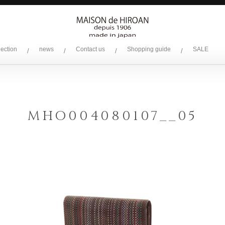
lection
news
Contact us
Shopping guide
SALE
/
/
/
/
MHO004080107__05