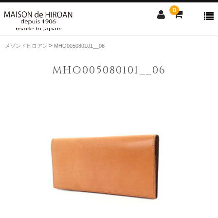
0
>
メゾンドヒロアン
MHO005080101__06
ONLINE SHOP
MHO005080101__06
news
Contact us
Shopping guide
SALE
CLOSE