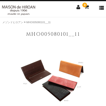
0
>
メゾンドヒロアン
MHO005080101__11
ONLINE SHOP
MHO005080101__11
news
Contact us
Shopping guide
SALE
CLOSE