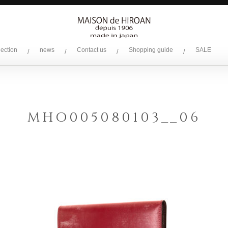
lection
news
Contact us
Shopping guide
SALE
/
/
/
/
MHO005080103__06