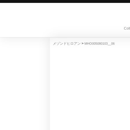
Col
>
メゾンドヒロアン
MHO005080103__06