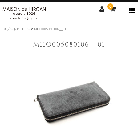
0
>
メゾンドヒロアン
MHO005080106__01
ONLINE SHOP
MHO005080106__01
news
Contact us
Shopping guide
SALE
CLOSE