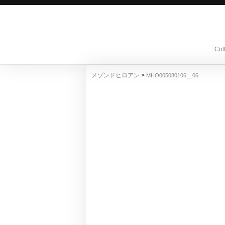
Col
>
メゾンドヒロアン
MHO005080106__06