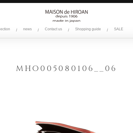
lection
news
Contact us
Shopping guide
SALE
/
/
/
/
MHO005080106__06