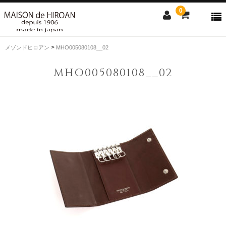
0
>
メゾンドヒロアン
MHO005080108__02
ONLINE SHOP
MHO005080108__02
news
Contact us
Shopping guide
SALE
CLOSE