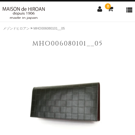
0
>
メゾンドヒロアン
MHO006080101__05
ONLINE SHOP
MHO006080101__05
news
Contact us
Shopping guide
SALE
CLOSE