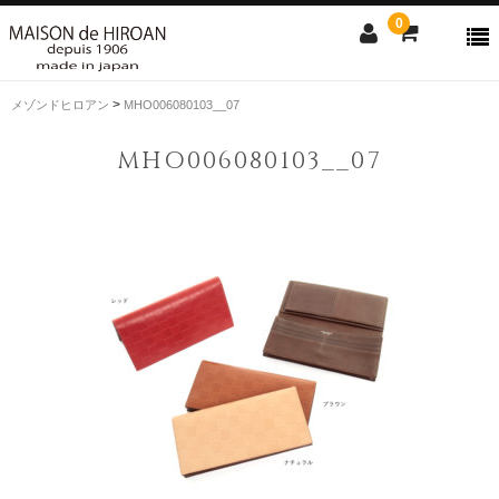
0
>
メゾンドヒロアン
MHO006080103__07
ONLINE SHOP
MHO006080103__07
news
Contact us
Shopping guide
SALE
CLOSE