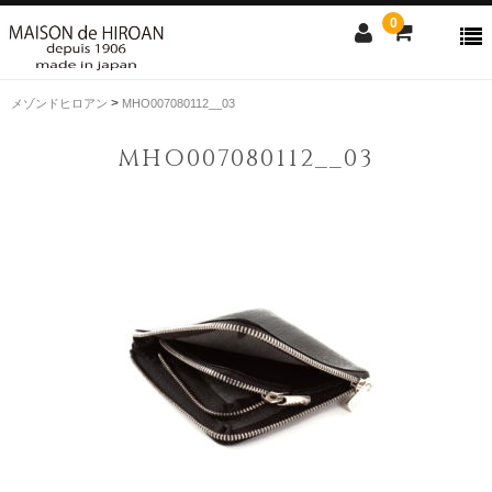
0
>
メゾンドヒロアン
MHO007080112__03
ONLINE SHOP
MHO007080112__03
news
Contact us
Shopping guide
SALE
CLOSE