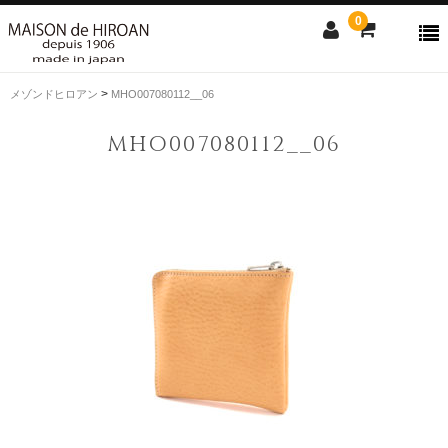
0
>
メゾンドヒロアン
MHO007080112__06
ONLINE SHOP
MHO007080112__06
news
Contact us
Shopping guide
SALE
CLOSE