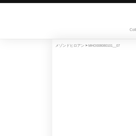
Col
>
メゾンドヒロアン
MHO008080101__07