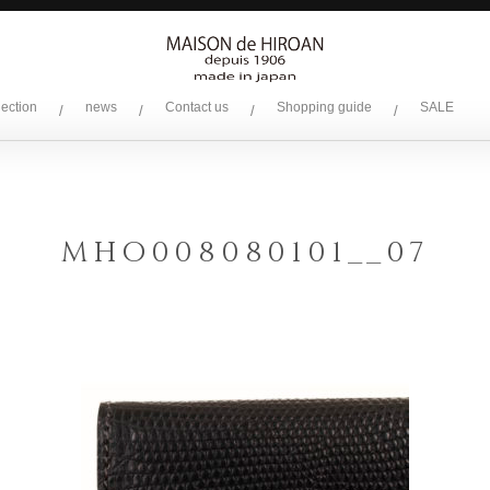
lection
news
Contact us
Shopping guide
SALE
/
/
/
/
MHO008080101__07