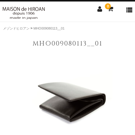
0
>
メゾンドヒロアン
MHO009080113__01
ONLINE SHOP
MHO009080113__01
news
Contact us
Shopping guide
SALE
CLOSE