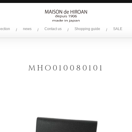
lection
news
Contact us
Shopping guide
SALE
/
/
/
/
MHO010080101