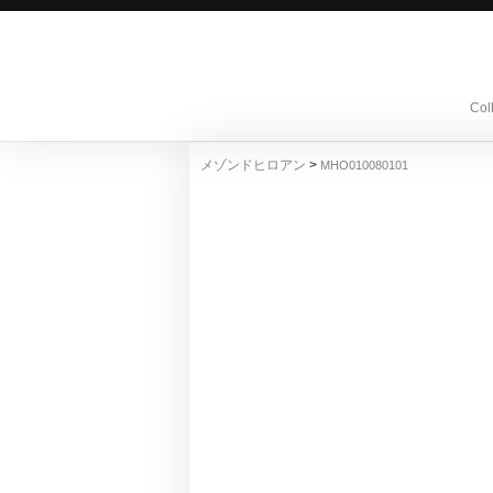
Col
>
メゾンドヒロアン
MHO010080101