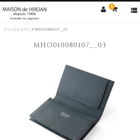
0
>
メゾンドヒロアン
MHO010080107__03
ONLINE SHOP
MHO010080107__03
news
Contact us
Shopping guide
SALE
CLOSE