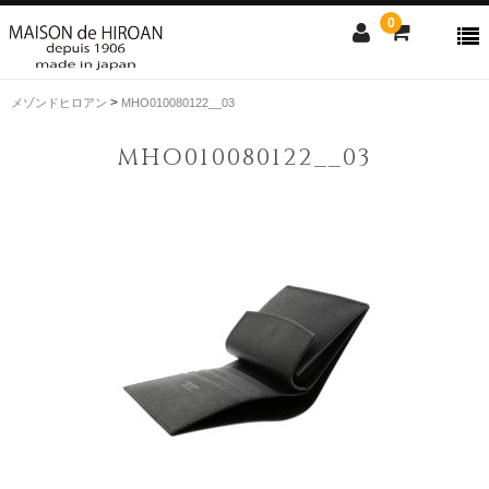
0
>
メゾンドヒロアン
MHO010080122__03
ONLINE SHOP
MHO010080122__03
news
Contact us
Shopping guide
SALE
CLOSE