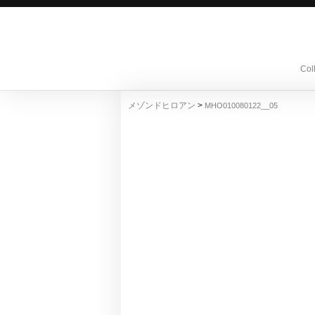
Col
>
メゾンドヒロアン
MHO010080122__05