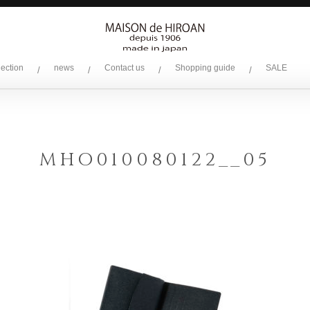
lection
news
Contact us
Shopping guide
SALE
/
/
/
/
MHO010080122__05