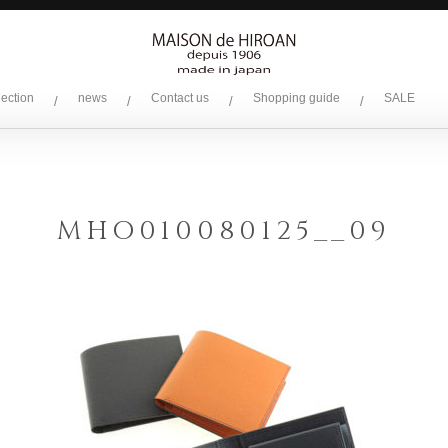
lection
news
Contact us
Shopping guide
SALE
/
/
/
/
MHO010080125__09