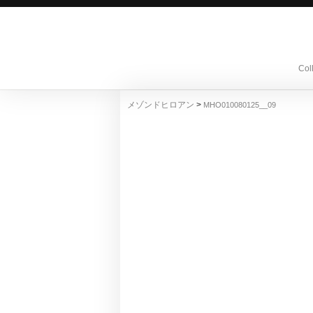
Col
>
メゾンドヒロアン
MHO010080125__09