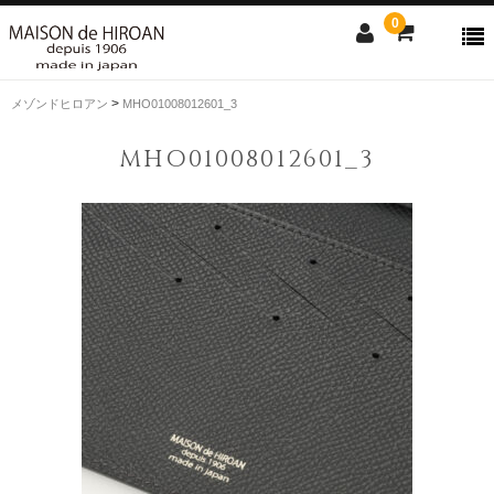
0
>
メゾンドヒロアン
MHO01008012601_3
ONLINE SHOP
MHO01008012601_3
news
Contact us
Shopping guide
SALE
CLOSE