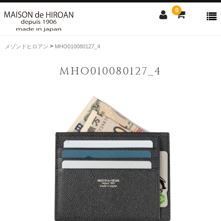
0
>
メゾンドヒロアン
MHO010080127_4
ONLINE SHOP
MHO010080127_4
news
Contact us
Shopping guide
SALE
CLOSE