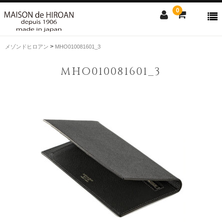
0
>
メゾンドヒロアン
MHO010081601_3
ONLINE SHOP
MHO010081601_3
news
Contact us
Shopping guide
SALE
CLOSE