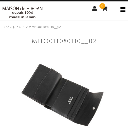
0
>
メゾンドヒロアン
MHO011080110__02
ONLINE SHOP
MHO011080110__02
news
Contact us
Shopping guide
SALE
CLOSE