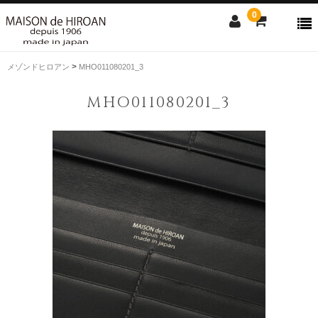
0
>
メゾンドヒロアン
MHO011080201_3
ONLINE SHOP
MHO011080201_3
news
Contact us
Shopping guide
SALE
CLOSE