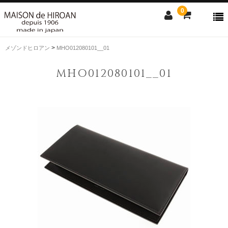
0
>
メゾンドヒロアン
MHO012080101__01
ONLINE SHOP
MHO012080101__01
news
Contact us
Shopping guide
SALE
CLOSE