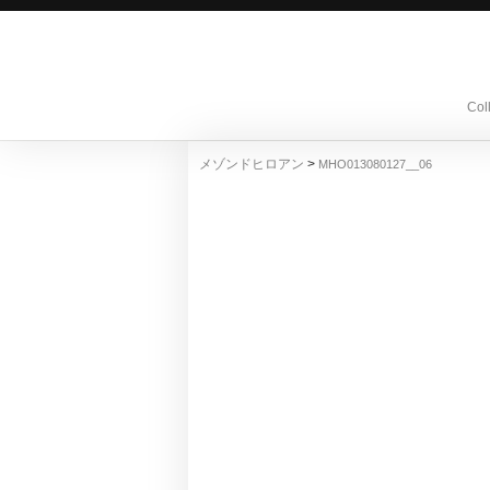
Col
>
メゾンドヒロアン
MHO013080127__06