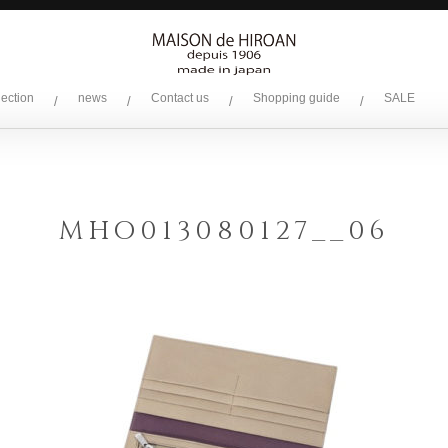
lection
news
Contact us
Shopping guide
SALE
/
/
/
/
MHO013080127__06