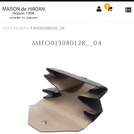
0
>
メゾンドヒロアン
MHO013080128__04
ONLINE SHOP
MHO013080128__04
news
Contact us
Shopping guide
SALE
CLOSE