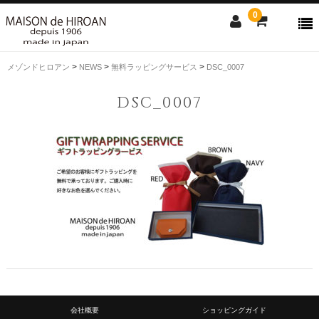
0
>
>
>
メゾンドヒロアン
NEWS
無料ラッピングサービス
DSC_0007
ONLINE SHOP
DSC_0007
news
Contact us
Shopping guide
SALE
CLOSE
会社概要
ショッピングガイド