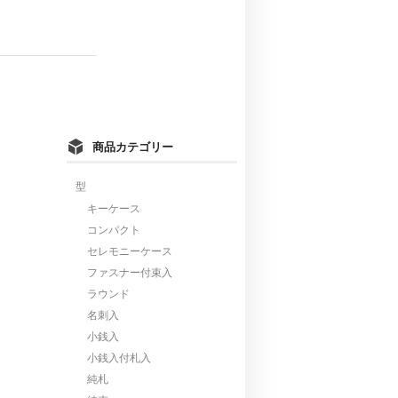
商品カテゴリー
型
キーケース
コンパクト
セレモニーケース
ファスナー付束入
ラウンド
名刺入
小銭入
小銭入付札入
純札