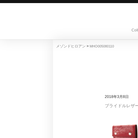
Col
>
メゾンドヒロアン
MHO005080110
2018年3月8日
ブライドルレザ