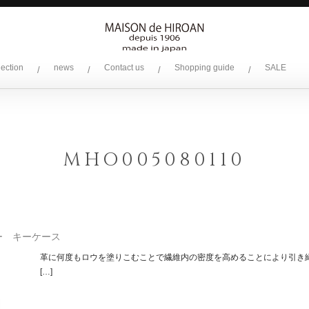
lection
news
Contact us
Shopping guide
SALE
/
/
/
/
MHO005080110
ー キーケース
革に何度もロウを塗りこむことで繊維内の密度を高めることにより引き
[…]