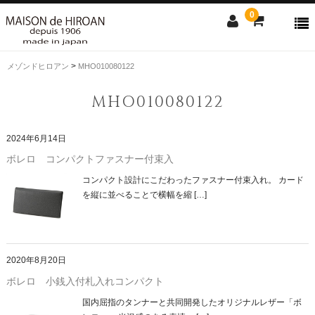
0
>
メゾンドヒロアン
MHO010080122
商品検索
MHO010080122
アイテムからさがす
素材からさがす
2024年6月14日
news
ファスナー付き束入
純束
通しマチ束入
小銭入付札入
純札
コンパクト
L字ファスナー
ラウンド
小銭入れ
名刺入れ
キーケース
キップレザー
アルピナ
クロコダイル
ボレロ
コードバン
ボーダハード
リザード
ソフトハニー
プライドル
ソフトガラス
ヘビタン(市松柄)
ピックスウェード
ミネルバ
ボレロ コンパクトファスナー付束入
Contact us
コンパクト設計にこだわったファスナー付束入れ。 カード
を縦に並べることで横幅を縮 […]
Shopping guide
SALE
CLOSE
2020年8月20日
ボレロ 小銭入付札入れコンパクト
国内屈指のタンナーと共同開発したオリジナルレザー「ボ