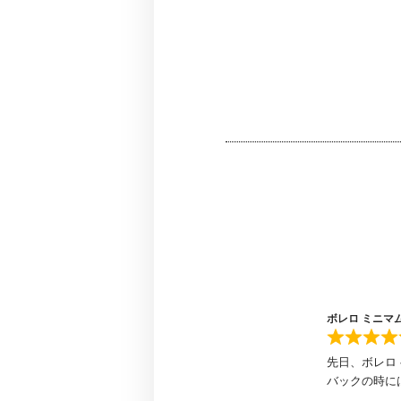
ボレロ ミニマ
先日、ボレロ
バックの時に