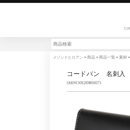
Col
商品
商品一覧
素材
メゾンドヒロアン
>
>
>
コードバン 名刺入
(MHO012080107)