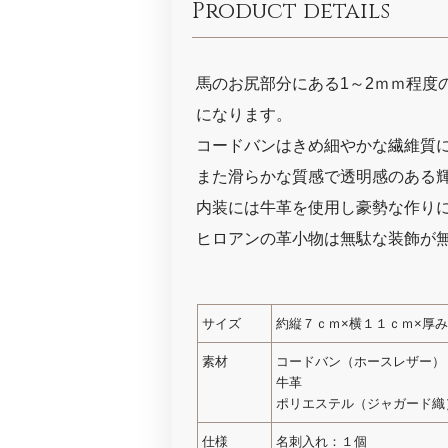
Product details
馬のお尻部分にある1～2ｍｍ程度
になります。
コードバンはきめ細やかな繊維質
また滑らかな質感で透明感のある
内装には牛革を使用し豪勢な作り
ヒロアンの革小物は無駄な装飾が
サイズ
約縦７ｃｍ×横１１ｃｍ×厚
素材
コードバン（ホースレザー）
牛革
ポリエステル（ジャガード織
仕様
名刺入れ：１個