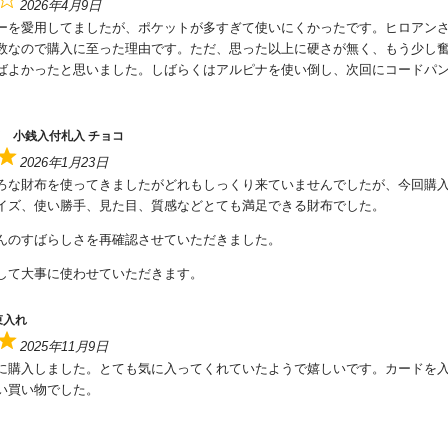
2026年4月9日
ーを愛用してましたが、ポケットが多すぎて使いにくかったです。ヒロアン
数なので購入に至った理由です。ただ、思った以上に硬さが無く、もう少し
ばよかったと思いました。しばらくはアルピナを使い倒し、次回にコードパ
 小銭入付札入 チョコ
2026年1月23日
ろな財布を使ってきましたがどれもしっくり来ていませんでしたが、今回購
イズ、使い勝手、見た目、質感などとても満足できる財布でした。
んのすばらしさを再確認させていただきました。
して大事に使わせていただきます。
束入れ
2025年11月9日
に購入しました。とても気に入ってくれていたようで嬉しいです。カードを
い買い物でした。