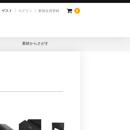
ゲスト
ログイン
新規会員登録
0
素材からさがす
プレザー
ピナ
コダイル
ロ
ドバン
ダハード
ード
トハニー
イドル
トガラス
タン(市松柄)
クスウェード
ルバ