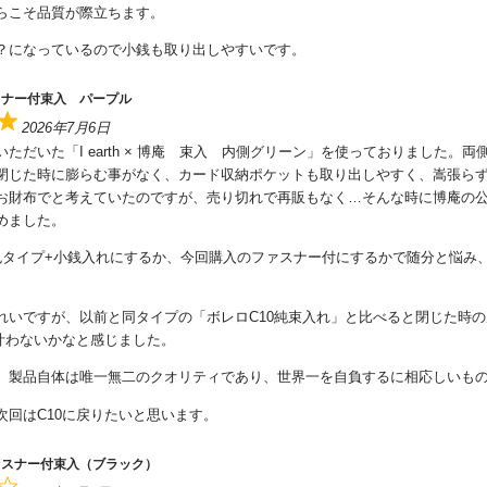
らこそ品質が際立ちます。
？になっているので小銭も取り出しやすいです。
スナー付束入 パープル
2026年7月6日
ただいた「I earth × 博庵 束入 内側グリーン」を使っておりました。両
閉じた時に膨らむ事がなく、カード収納ポケットも取り出しやすく、嵩張ら
お財布でと考えていたのですが、売り切れで再販もなく…そんな時に博庵の
めました。
色タイプ+小銭入れにするか、今回購入のファスナー付にするかで随分と悩み
れいですが、以前と同タイプの「ボレロC10純束入れ」と比べると閉じた時
に叶わないかなと感じました。
、製品自体は唯一無二のクオリティであり、世界一を自負するに相応しいも
次回はC10に戻りたいと思います。
ァスナー付束入（ブラック）