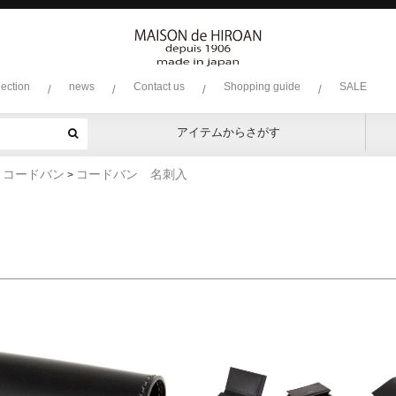
lection
news
Contact us
Shopping guide
SALE
/
/
/
/
アイテムからさがす
ファスナー付き束入
純束
通しマチ束入
小銭入付札入
純札
コンパクト
L字ファスナー
ラウンド
小銭入れ
名刺入れ
キーケース
キッ
アル
クロ
ボレ
コー
ボー
リザ
ソフ
プラ
ソフ
ヘビ
ピッ
ミネ
コードバン
コードバン 名刺入
>
>