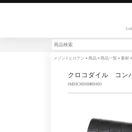
Col
商品
商品一覧
素材
メゾンドヒロアン
>
>
>
クロコダイル コン
(MHO011080110)