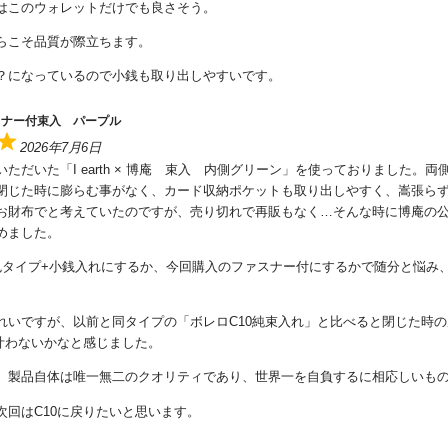
はこのウォレットだけでも良さそう。
らこそ品質が際立ちます。
？になっているので小銭も取り出しやすいです。
スナー付束入 パープル
2026年7月6日
ただいた「I earth × 博庵 束入 内側グリーン」を使っておりました。両
閉じた時に膨らむ事がなく、カード収納ポケットも取り出しやすく、嵩張ら
お財布でと考えていたのですが、売り切れで再販もなく…そんな時に博庵の
めました。
色タイプ+小銭入れにするか、今回購入のファスナー付にするかで随分と悩み
れいですが、以前と同タイプの「ボレロC10純束入れ」と比べると閉じた時
に叶わないかなと感じました。
、製品自体は唯一無二のクオリティであり、世界一を自負するに相応しいも
次回はC10に戻りたいと思います。