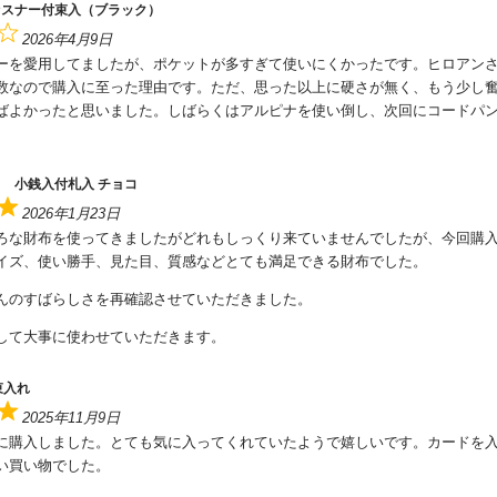
ァスナー付束入（ブラック）
2026年4月9日
ーを愛用してましたが、ポケットが多すぎて使いにくかったです。ヒロアン
数なので購入に至った理由です。ただ、思った以上に硬さが無く、もう少し
ばよかったと思いました。しばらくはアルピナを使い倒し、次回にコードパ
 小銭入付札入 チョコ
2026年1月23日
ろな財布を使ってきましたがどれもしっくり来ていませんでしたが、今回購
イズ、使い勝手、見た目、質感などとても満足できる財布でした。
んのすばらしさを再確認させていただきました。
して大事に使わせていただきます。
束入れ
2025年11月9日
に購入しました。とても気に入ってくれていたようで嬉しいです。カードを
い買い物でした。