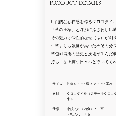
Product details
圧倒的な存在感を誇るクロコダイ
「革の王様」と呼ぶにふさわしい
その魅力は個性的な斑（ふ）が創
牛革よりも強度が高いためその分
革包司博庵の歴史と技術が生んだ
持ち主を上質な日々へと導いてく
サイズ
約縦９ｃｍ×横９.８ｃｍ×厚み
素材
クロコダイル（スモールクロコ
牛革
仕様
小銭入れ（内側）：１室
・札入れ：１個