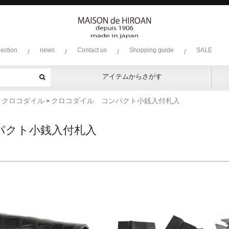
lection
news
Contact us
Shopping guide
SALE
/
/
/
/
アイテムからさがす
ファスナー付き束入
純束
通しマチ束入
小銭入付札入
純札
コンパクト
L字ファスナー
ラウンド
小銭入れ
名刺入れ
キーケース
キッ
アル
クロ
ボレ
コー
ボー
リザ
ソフ
プラ
ソフ
ヘビ
ピッ
ミネ
クロコダイル
クロコダイル コンパクト小銭入付札入
>
>
パクト小銭入付札入