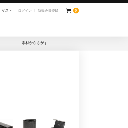
ゲスト
ログイン
新規会員登録
0
素材からさがす
プレザー
ピナ
コダイル
ロ
ドバン
ダハード
ード
トハニー
イドル
トガラス
タン(市松柄)
クスウェード
ルバ