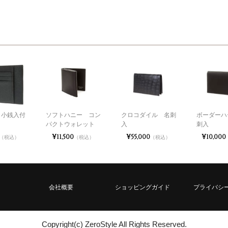
 小銭入付
ソフトハニー コン
クロコダイル 名刺
ボーダーハ
パクトウォレット
入
刺入
¥11,500
¥55,000
¥10,000
（税込）
（税込）
（税込）
会社概要
ショッピングガイド
プライバシ
Copyright(c) ZeroStyle All Rights Reserved.