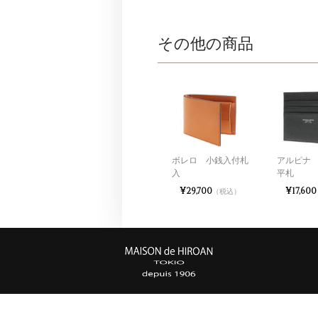
その他の商品
ボレロ 小銭入付札
アルピナ
入
平札
¥29,700
¥17,600
（税込）