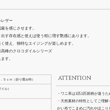
ルレザー
威厳を感じさせます。
り出す存在感と使えば使う程に増す艶感にあります。
長く使え、独特なエイジングが楽しめます。
最高峰のクロコダイルシリーズ
れます。
ATTENTION
１．５ｃｍ（折り畳み時）
ダイル）
・ワニ革は1匹1匹斑柄が違う
・天然素材の特性としてご理解
かい布でこまめに汚れやほこり